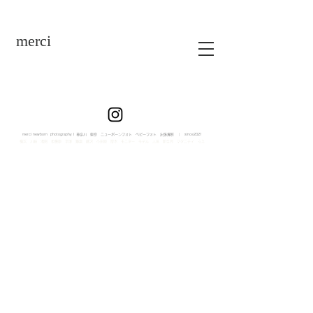
merci
merci newborn photography | 神奈川 東京 ニューボーンフォト ベビーフォト 出張撮影 ｜ since2021
横浜 川崎 湘南 相模原 平塚 鎌倉 藤沢 小田原 厚木 モニター モデル 人気 新生児 マタニティ うえ